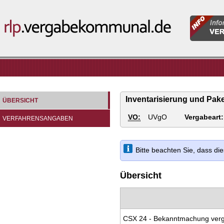
Informatio
rlp.vergabekommunal.de
für
Vergabeste
Inventarisierung und Pak
ÜBERSICHT
VO:
UVgO
Vergabeart:
VERFAHRENSANGABEN
Bitte beachten Sie, dass d
Übersicht
CSX 24 - Bekanntmachung verg