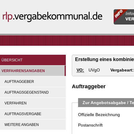
Informatio
rlp.vergabekommunal.de
für
Vergabeste
Erstellung eines kombini
ÜBERSICHT
VO:
UVgO
Vergabeart:
VERFAHRENSANGABEN
AUFTRAGGEBER
Auftraggeber
AUFTRAGSGEGENSTAND
Zur Angebotsabgabe / Te
VERFAHREN
AUFTRAGSVERGABE
Offizielle Bezeichnung
WEITERE ANGABEN
Postanschrift