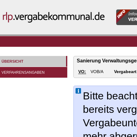
Informatio
rlp.vergabekommunal.de
für
Vergabeste
Sanierung Verwaltungsgeb
ÜBERSICHT
VO:
VOB/A
Vergabeart
VERFAHRENSANGABEN
Bitte beach
bereits ve
Vergabeunte
mehr abger