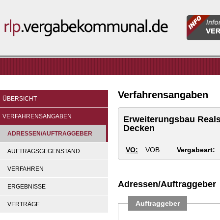
Informatio
rlp.vergabekommunal.de
für
Vergabeste
Verfahrensangaben
ÜBERSICHT
VERFAHRENSANGABEN
Erweiterungsbau Reals
Decken
ADRESSEN/AUFTRAGGEBER
VO:
VOB
Vergabeart:
AUFTRAGSGEGENSTAND
VERFAHREN
Adressen/Auftraggeber
ERGEBNISSE
Auftraggeber
VERTRÄGE