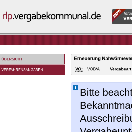
Informatio
rlp.vergabekommunal.de
für
Vergabeste
Erneuerung Nahwärmevers
ÜBERSICHT
VO:
VOB/A
Vergabeart
VERFAHRENSANGABEN
Bitte beach
Bekanntmac
Ausschreib
Vergabeunt