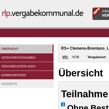
Informatio
rlp.vergabekommunal.de
für
Vergabeste
RS+ Clemens-Brentano_L
ÜBERSICHT
VO:
VOB
Vergabeart:
VERFAHRENSANGABEN
VERGABEUNTERLAGEN
Übersicht
KOMMUNIKATION
ANGEBOTE
Teilnahme
Info
Ohne Best