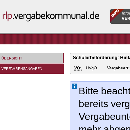
Informatio
rlp.vergabekommunal.de
für
Vergabeste
Schülerbeförderung: Hinfa
ÜBERSICHT
VO:
UVgO
Vergabeart:
VERFAHRENSANGABEN
Bitte beach
bereits ve
Vergabeunte
mehr abger