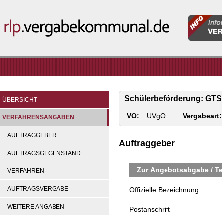
Informatio
rlp.vergabekommunal.de
für
Vergabeste
Schülerbeförderung: GTS-
ÜBERSICHT
VO:
UVgO
Vergabeart:
VERFAHRENSANGABEN
AUFTRAGGEBER
Auftraggeber
AUFTRAGSGEGENSTAND
Zur Angebotsabgabe / Te
VERFAHREN
AUFTRAGSVERGABE
Offizielle Bezeichnung
WEITERE ANGABEN
Postanschrift