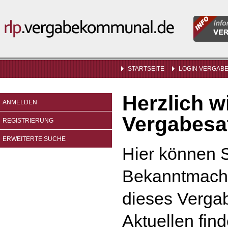
Informatio
rlp.vergabekommunal.de
für
Vergabeste
STARTSEITE
LOGIN VERGAB
Herzlich 
ANMELDEN
Vergabesat
REGISTRIERUNG
ERWEITERTE SUCHE
Hier können S
Bekanntmach
dieses Vergab
Aktuellen find