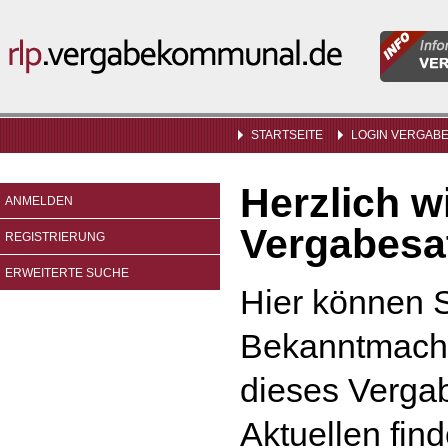
Informatio
rlp.vergabekommunal.de
für
Vergabeste
STARTSEITE
LOGIN VERGAB
Herzlich 
ANMELDEN
Vergabesat
REGISTRIERUNG
ERWEITERTE SUCHE
Hier können S
Bekanntmach
dieses Vergab
Aktuellen find