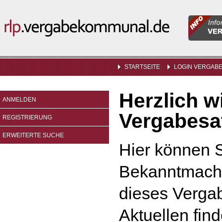
Informatio
rlp.vergabekommunal.de
für
Vergabeste
STARTSEITE
LOGIN VERGAB
Herzlich 
ANMELDEN
Vergabesat
REGISTRIERUNG
ERWEITERTE SUCHE
Hier können S
Bekanntmach
dieses Vergab
Aktuellen find